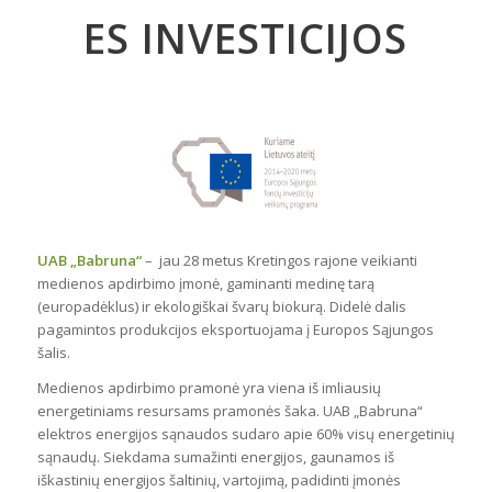
ES INVESTICIJOS
UAB „Babruna“
– jau 28 metus Kretingos rajone veikianti
medienos apdirbimo įmonė, gaminanti medinę tarą
(europadėklus) ir ekologiškai švarų biokurą. Didelė dalis
pagamintos produkcijos eksportuojama į Europos Sąjungos
šalis.
Medienos apdirbimo pramonė yra viena iš imliausių
energetiniams resursams pramonės šaka. UAB „Babruna“
elektros energijos sąnaudos sudaro apie 60% visų energetinių
sąnaudų. Siekdama sumažinti energijos, gaunamos iš
iškastinių energijos šaltinių, vartojimą, padidinti įmonės