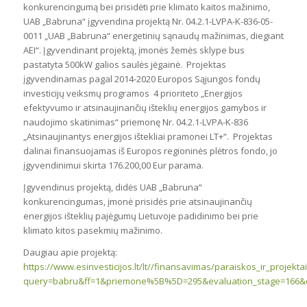
konkurencingumą bei prisidėti prie klimato kaitos mažinimo,
UAB „Babruna“ įgyvendina projektą Nr. 04.2.1-LVPA-K-836-05-
0011 „UAB „Babruna“ energetinių sąnaudų mažinimas, diegiant
AEI“. Įgyvendinant projektą, įmonės žemės sklype bus
pastatyta 500kW galios saulės jėgainė. Projektas
įgyvendinamas pagal 2014-2020 Europos Sąjungos fondų
investicijų veiksmų programos 4 prioriteto „Energijos
efektyvumo ir atsinaujinančių išteklių energijos gamybos ir
naudojimo skatinimas“ priemonę Nr. 04.2.1-LVPA-K-836
„Atsinaujinantys energijos ištekliai pramonei LT+“. Projektas
dalinai finansuojamas iš Europos regioninės plėtros fondo, jo
įgyvendinimui skirta 176.200,00 Eur parama.
Įgyvendinus projektą, didės UAB „Babruna“
konkurencingumas, įmonė prisidės prie atsinaujinančių
energijos išteklių pajėgumų Lietuvoje padidinimo bei prie
klimato kitos pasekmių mažinimo.
Daugiau apie projektą:
https://www.esinvesticijos.lt/lt//finansavimas/paraiskos_ir_projektai
query=babru&ff=1&priemone%5B%5D=295&evaluation_stage=166&eli